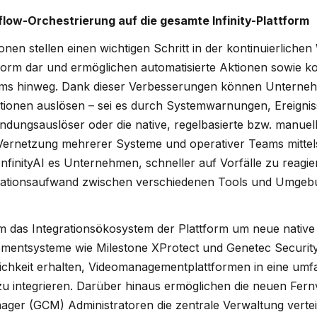
low-Orchestrierung auf die gesamte Infinity-Plattform
nen stellen einen wichtigen Schritt in der kontinuierlichen
ttform dar und ermöglichen automatisierte Aktionen sowie k
ms hinweg. Dank dieser Verbesserungen können Unternehm
tionen auslösen – sei es durch Systemwarnungen, Ereignis
ndungsauslöser oder die native, regelbasierte bzw. manuelle
ernetzung mehrerer Systeme und operativer Teams mittels 
nfinityAI es Unternehmen, schneller auf Vorfälle zu reagier
nationsaufwand zwischen verschiedenen Tools und Umgebu
m das Integrationsökosystem der Plattform um neue native
entsysteme wie Milestone XProtect und Genetec Securit
chkeit erhalten, Videomanagementplattformen in eine umf
u integrieren. Darüber hinaus ermöglichen die neuen Fer
ager (GCM) Administratoren die zentrale Verwaltung verteil