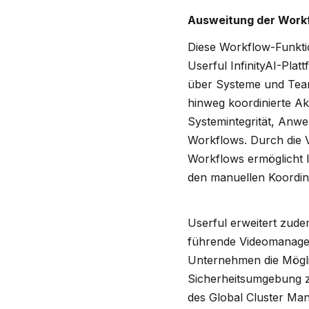
Ausweitung der Workf
Diese Workflow-Funktio
Userful InfinityAI-Pla
über Systeme und Tea
hinweg koordinierte Ak
Systemintegrität, Anwe
Workflows. Durch die V
Workflows ermöglicht I
den manuellen Koordi
Userful erweitert zude
führende Videomanagem
Unternehmen die Mögli
Sicherheitsumgebung z
des Global Cluster Man