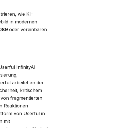
trieren, wie KI-
ebild in modernen
8089
oder vereinbaren
serful InfinityAI
sierung,
rful arbeitet an der
cherheit, kritischem
 von fragmentierten
en Reaktionen
tform von Userful in
n mit