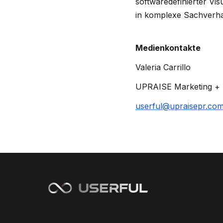
softwaredefinierter Vi
in komplexe Sachverha
Medienkontakte
Valeria Carrillo
UPRAISE Marketing + 
userful@upraisepr.co