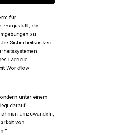
orm für
vorgestellt, die
sumgebungen zu
he Sicherheitsrisiken
erheitssystemen
hes Lagebild
mit Workflow-
sondern unter einem
egt darauf,
aßnahmen umzuwandeln,
arkeit von
n.“