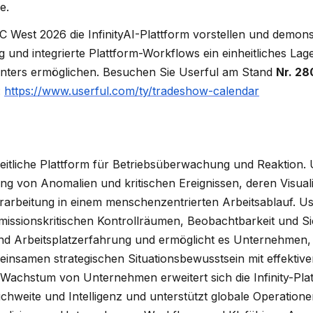
e.
C West 2026 die InfinityAI-Plattform vorstellen und demons
und integrierte Plattform-Workflows ein einheitliches Lag
enters ermöglichen. Besuchen Sie Userful am Stand
Nr. 2
:
https://www.userful.com/ty/tradeshow-calendar
heitliche Plattform für Betriebsüberwachung und Reaktion. U
ng von Anomalien und kritischen Ereignissen, deren Visuali
rbeitung in einem menschenzentrierten Arbeitsablauf. Use
 missionskritischen Kontrollräumen, Beobachtbarkeit und Si
d Arbeitsplatzerfahrung und ermöglicht es Unternehmen,
insamen strategischen Situationsbewusstsein mit effektiv
achstum von Unternehmen erweitert sich die Infinity-Plat
hweite und Intelligenz und unterstützt globale Operatione