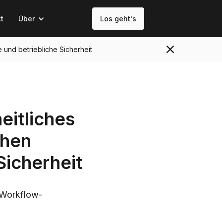
t
Über
Los geht's
e und betriebliche Sicherheit
heitliches
chen
Sicherheit
 Workflow-