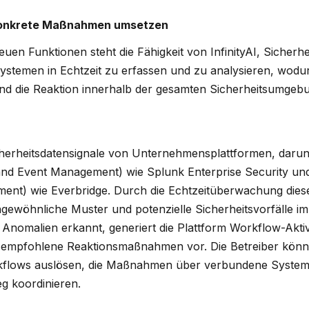
 konkrete Maßnahmen umsetzen
euen Funktionen steht die Fähigkeit von InfinityAI, Sicherh
stemen in Echtzeit zu erfassen und zu analysieren, wodur
d die Reaktion innerhalb der gesamten Sicherheitsumge
Sicherheitsdatensignale von Unternehmensplattformen, dar
 and Event Management) wie Splunk Enterprise Security u
ment) wie Everbridge. Durch die Echtzeitüberwachung dies
I ungewöhnliche Muster und potenzielle Sicherheitsvorfälle 
nomalien erkannt, generiert die Plattform Workflow-Akti
n empfohlene Reaktionsmaßnahmen vor. Die Betreiber könn
kflows auslösen, die Maßnahmen über verbundene Syste
g koordinieren.