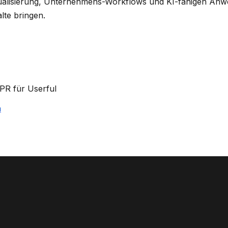
sualisierung, Unternehmens-Workflows und KI-fähigen Anwe
lte bringen.
PR für Userful
m