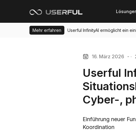
Lösunge
Mehr erfahren
Userful InfinityAI ermöglicht ein 
16. März 2026
- ·
Userful In
Situation
Cyber-, ph
Einführung neuer Fun
Koordination