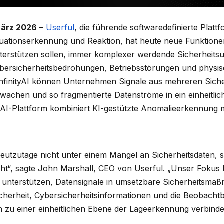
März 2026
–
Userful
, die führende softwaredefinierte Plattf
ationserkennung und Reaktion, hat heute neue Funktionen 
terstützen sollen, immer komplexer werdende Sicherheit
bersicherheitsbedrohungen, Betriebsstörungen und physisc
nfinityAI können Unternehmen Signale aus mehreren Sich
wachen und so fragmentierte Datenströme in ein einheitlic
yAI-Plattform kombiniert KI-gestützte Anomalieerkennung 
eutzutage nicht unter einem Mangel an Sicherheitsdaten, 
t“, sagte John Marshall, CEO von Userful. „Unser Fokus li
 unterstützen, Datensignale in umsetzbare Sicherheitsm
cherheit, Cybersicherheitsinformationen und die Beobachtb
zu einer einheitlichen Ebene der Lageerkennung verbinde