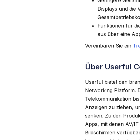
Geringere Gesamt
Displays und die 
Gesamtbetriebskos
Funktionen für di
aus über eine App
Vereinbaren Sie ein
Tr
Über Userful C
Userful bietet den bra
Networking Platform. 
Telekommunikation bis
Anzeigen zu ziehen, um
senken. Zu den Produk
Apps, mit denen AV/IT-
Bildschirmen verfügba