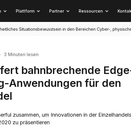
n
Plattform
Partner
Ressourcen
Kontak
einheitliches Situationsbewusstsein in den Bereichen Cyber-, physisch
·
3 Minuten lesen
iefert bahnbrechende Edge
g-Anwendungen für den
del
 Userful zusammen, um Innovationen in der Einzelhandel
020 zu präsentieren