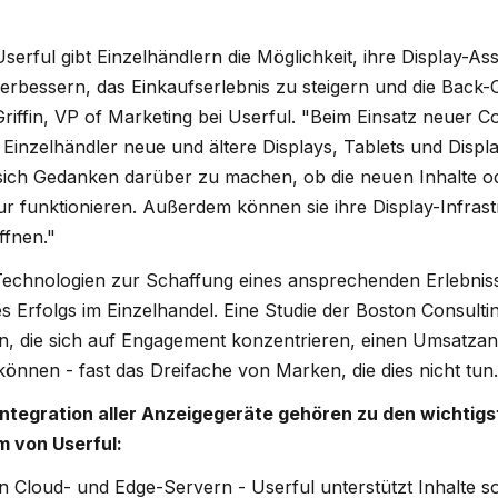
serful gibt Einzelhändlern die Möglichkeit, ihre Display-As
erbessern, das Einkaufserlebnis zu steigern und die Back-
Griffin, VP of Marketing bei Userful. "Beim Einsatz neuer 
zelhändler neue und ältere Displays, Tablets und Display
sich Gedanken darüber zu machen, ob die neuen Inhalte 
tur funktionieren. Außerdem können sie ihre Display-Infras
ffnen."
 Technologien zur Schaffung eines ansprechenden Erlebnis
des Erfolgs im Einzelhandel. Eine Studie der Boston Consul
n, die sich auf Engagement konzentrieren, einen Umsatzan
önnen - fast das Dreifache von Marken, die dies nicht tun.
ntegration aller Anzeigegeräte gehören zu den wichtigs
m von Userful:
 Cloud- und Edge-Servern - Userful unterstützt Inhalte s