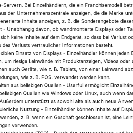
-Servern. Bei Einzelhändlern, die ein Franchisemodell betr
aus der Unternehmenszentrale anzeigen, die die Marke unt
 generierte Inhalte anzeigen, z. B. die Sonderangebote dies
t - Unabhängig davon, ob wandmontierte Displays oder Tab
sich keine Inhalte auf dem Endgerät, so dass bei Verlust od
o des Verlusts vertraulicher Informationen besteht.
exiblen Einsatz von Displays - Einzelhändler können jeden 
, um riesige Leinwände mit Produktanzeigen, Videos oder 
nnen auch Geräte, wie z. B. Tablets, von einer Leinwand ab
dungen, wie z. B. POS, verwendet werden kann.
ten aus beliebigen Quellen - Userful ermöglicht Einzelhä
beliebigen Quellen wie Windows oder Linux, auch wenn das
. Außerdem unterstützt es sowohl alte als auch neue Anwe
nuierliche Nutzung - Einzelhändler können Inhalte auf Disp
wenden, z. B. wenn ein Geschäft geschlossen ist, eine Lei
ungen verwenden.