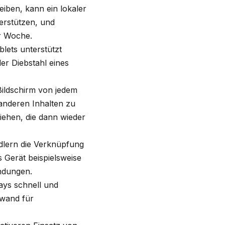
eiben, kann ein lokaler
erstützen, und
er Woche.
lets unterstützt
er Diebstahl eines
Bildschirm von jedem
anderen Inhalten zu
ziehen, die dann wieder
ndlern die Verknüpfung
 Gerät beispielsweise
ndungen.
lays schnell und
nwand für