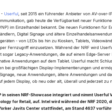
 -
Userful
, seit 2015 ein führender Anbieter von AV-over-
ommunikation, gab heute die Verfügbarkeit neuer Funktionen
VNP) im Einzelhandel bekannt. Die neuen Funktionen für 
ändlern, Digital Signage und ältere Einzelhandelsanwendun
egeräten - von LEDs bis hin zu Kiosken, Tablets, Videowänd
per Fernzugriff einzusetzen. Während der NRF wird Userfu
rät sogar Legacy-Anwendungen, die auf einem Edge-Server l
 native Anwendungen auf dem Tablet. Userful macht Schlus
en bei großflächigen Display-Implementierungen und ermög
al Signage, neue Anwendungen, ältere Anwendungen und d
f jedem Display, ob neu oder alt, überall und jederzeit zu 
NP in seinen NRF-Showcase integriert und nimmt Userful 
logy for Retail, auf. Intel wird während der NRF 2020, die
orker Javits Center stattfindet, am Stand 4637 vorführ