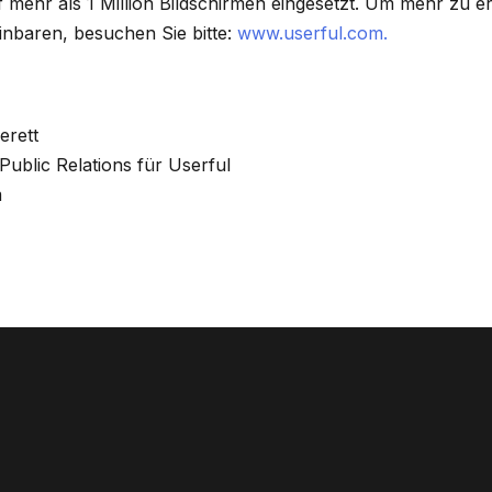
 mehr als 1 Million Bildschirmen eingesetzt. Um mehr zu e
nbaren, besuchen Sie bitte:
www.userful.com.
erett
ublic Relations für Userful
m