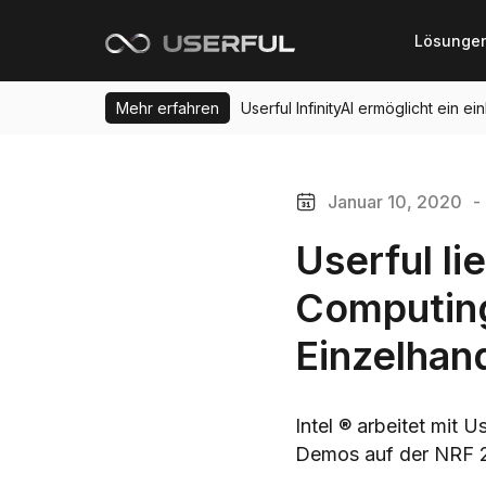
Lösunge
Mehr erfahren
Userful InfinityAI ermöglicht ein 
Januar 10, 2020
- 
Userful l
Computin
Einzelhan
Intel ® arbeitet mit
Demos auf der NRF 2