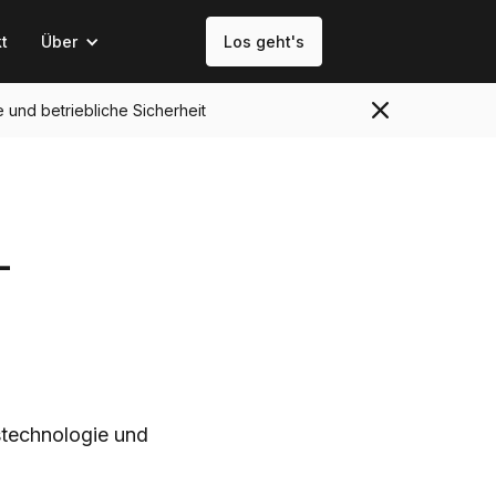
t
Über
Los geht's
e und betriebliche Sicherheit
-
stechnologie und