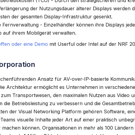
betriebskosten (TCO) - Durch den strategischeren und kre
Verlängerung der Nutzungsdauer älterer Displays werden d
ten der gesamten Display-Infrastruktur gesenkt.
e Fernverwaltung - Einzelhändler können ihre Displays jede
 auf ihrem Mobilgerät verwalten.
effen oder eine Demo
mit Userful oder Intel auf der NRF 2
orporation
nchenführenden Ansatz für AV-over-IP-basierte Kommunikat
Die Architektur ermöglicht es Unternehmen in verschieden
 zum Transportwesen, den maximalen Nutzen aus Video un
 die Betriebsleistung zu verbessern und die Gesamtbetrie
ten der Visual Networking Platform gehören Software, ein
Teams visuelle Inhalte jeder Art auf einer praktisch unbe
r machen können. Organisationen in mehr als 100 Ländern