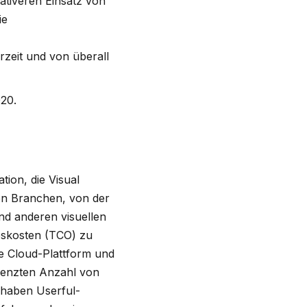
ativeren Einsatz von
ie
rzeit und von überall
020.
ion, die Visual
en Branchen, von der
d anderen visuellen
bskosten (TCO) zu
e Cloud-Plattform und
grenzten Anzahl von
 haben Userful-