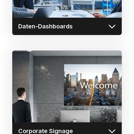
fundierte Entscheidungen bieten.
Mehr erfahren
Daten-Dashboards
Corporate Signage
Nutzen Sie eine Videowand oder ein
beliebiges Display für die
Unternehmensbeschilderung, indem Sie
dynamische und ansprechende Inhalte wie
Unternehmensankündigungen,
Markenbotschaften, Werbeaktionen und
Veranstaltungsinformationen präsentieren,
um effektiv mit Mitarbeitern und Besuchern
zu kommunizieren.
Corporate Signage