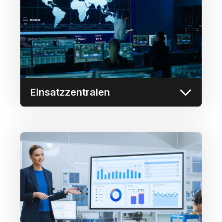
CenterNutzen Sie großformatige
Videowände, um mehrere Datenquellen,
Live-Videoübertragungen und relevante
Informationen in einem anpassbaren Layout
anzuzeigen und so das
Situationsbewusstsein zu verbessern.
Mehr erfahren
Einsatzzentralen
Daten-Dashboards
Verwenden Sie ein beliebiges Display zur
Darstellung von Daten-Dashboards,
Visualisierungen und Echtzeit-Analysen, die
einen umfassenden und leicht zugänglichen
Überblick über wichtige Kennzahlen für