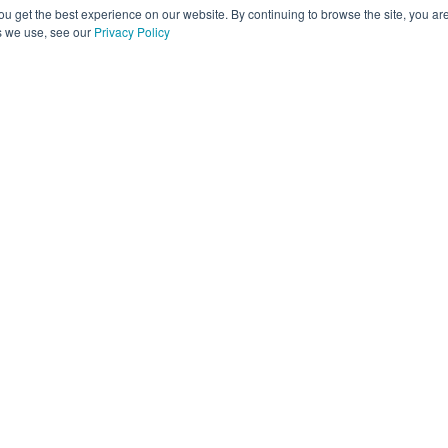
ou get the best experience on our website. By continuing to browse the site, you ar
s we use, see our
Privacy Policy
Plattform
Partner
Ressourcen