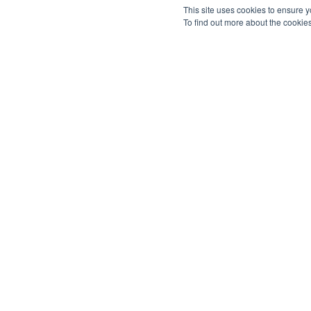
This site uses cookies to ensure y
To find out more about the cookie
Quad-Play für
Betriebsmanagement
Kontrollräume