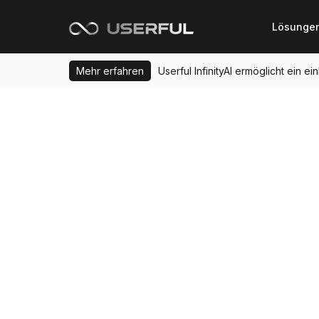
Lösunge
Mehr erfahren
Userful InfinityAI ermöglicht ein 