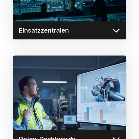
Videowänden.
Mehr erfahren
Einsatzzentralen
Daten-Dashboards
Sichere Integration und gemeinsame
Nutzung führender Business Intelligence-
Tools wie PowerBI, Tableau und Ignition auf
jedem Bildschirm der Userful-Plattform.
Mehr erfahren
Daten-Dashboards