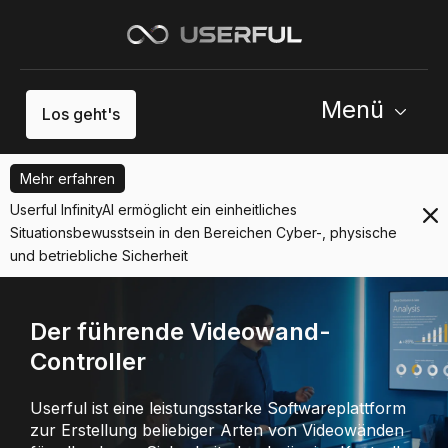
Menü
Los geht's
Mehr erfahren
Userful InfinityAI ermöglicht ein einheitliches
Situationsbewusstsein in den Bereichen Cyber-, physische
und betriebliche Sicherheit
Der führende Videowand-
Controller
Userful ist eine leistungsstarke Softwareplattform
zur Erstellung beliebiger Arten von Videowänden