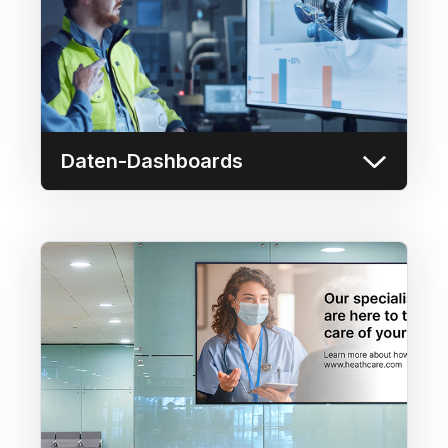
Tools wie PowerBI, Tableau und Ignition auf
jedem Bildschirm der Userful-Plattform.
Mehr erfahren
Daten-Dashboards
Operative Beschilderung
Nutzen Sie das Content Distribution Network
(CDN) von Userful, um synchronisierte
Inhalte kostengünstig über das Netzwerk an
bis zu 10.000 Displays zu senden.