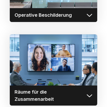
Mehr erfahren
Operative Beschilderung
Räume für die
Zusammenarbeit
Ermöglichen Sie es jedem, Screencasts
direkt von seinem Browser aus auf einen
beliebigen Bildschirm im Konferenzraum zu
übertragen.
Mehr erfahren
Räume für die
Zusammenarbeit