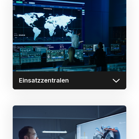
Einsatzzentralen
Zusammenführung von Echtzeit-
Betriebsdaten wie
Videoverwaltungssystemen (VMS),
Gebäudemanagementsystemen (BMS),
Zugangskontrolle und anderen
betrieblichen Inhalten auf einer oder
mehreren Videowänden.
Mehr erfahren
Einsatzzentralen
Daten-Dashboards
Sichere Integration und gemeinsame
Nutzung führender Business Intelligence-