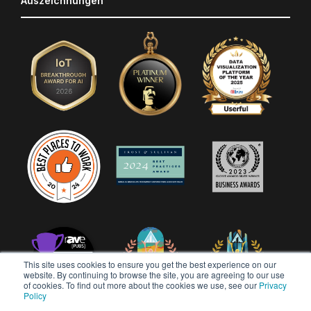
Auszeichnungen
This site uses cookies to ensure you get the best experience on our
website. By continuing to browse the site, you are agreeing to our use
of cookies. To find out more about the cookies we use, see our
Privacy
Policy